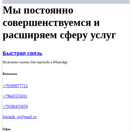
Мы постоянно
совершенствуемся и
расширяем сферу услуг
Быстрая связь
Нажмите кнопку для перехода в WhatsApp
Контакты
+79189977712
+79645555011
+79186435859
logistik_sv@mail.ru
Офис