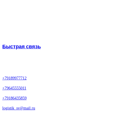
Мы постоянно
совершенствуемся и
расширяем сферу услуг
Быстрая связь
Нажмите кнопку для перехода в WhatsApp
Контакты
+79189977712
+79645555011
+79186435859
logistik_sv@mail.ru
Офис