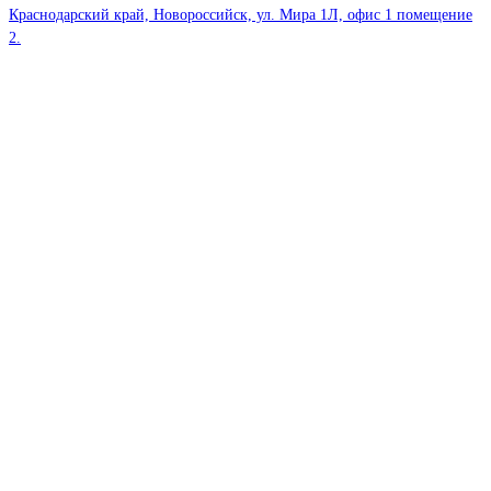
Краснодарский край, Новороссийск, ул. Мира 1Л, офис 1 помещение
2.
Мессенджеры
Telegram