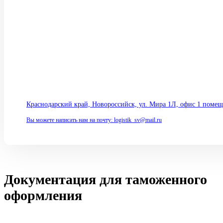
+79189977712
+79645555011
+79186435859
Краснодарский край, Новороссийск, ул. Мира 1Л, офис 1 помещ
Вы можете написать нам на почту: logistik_sv@mail.ru
Документация для таможенного
оформления