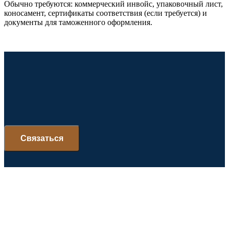
Обычно требуются: коммерческий инвойс, упаковочный лист,
коносамент, сертификаты соответствия (если требуется) и
документы для таможенного оформления.
Ваш ус
Ваш успех
Связаться
Мы постоянно
совершенствуемся и
расширяем сферу услуг