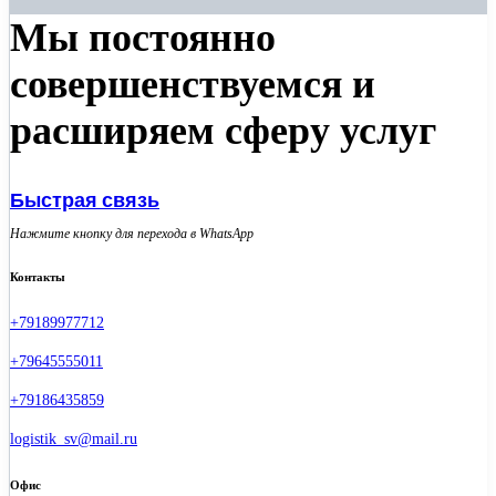
Мы постоянно
совершенствуемся и
расширяем сферу услуг
Быстрая связь
Нажмите кнопку для перехода в WhatsApp
Контакты
+79189977712
+79645555011
+79186435859
logistik_sv@mail.ru
Офис