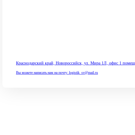
+79189977712
+79645555011
+79186435859
Краснодарский край, Новороссийск, ул. Мира 1Л, офис 1 помещ
Вы можете написать нам на почту: logistik_sv@mail.ru