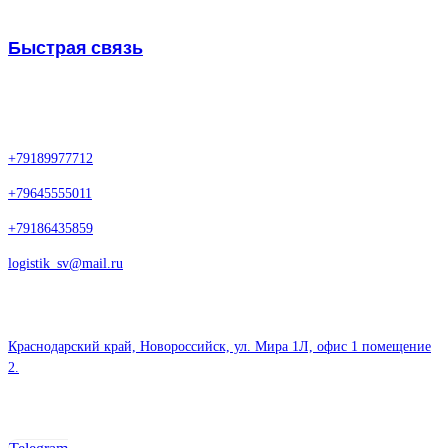
Быстрая связь
Нажмите кнопку для перехода в WhatsApp
Контакты
+79189977712
+79645555011
+79186435859
logistik_sv@mail.ru
Офис
Краснодарский край, Новороссийск, ул. Мира 1Л, офис 1 помещение
2.
Мессенджеры